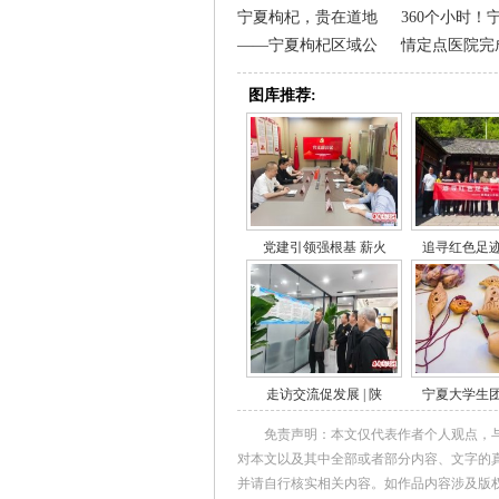
宁夏枸杞，贵在道地
360个小时！
——宁夏枸杞区域公
情定点医院完
图库推荐:
党建引领强根基 薪火
追寻红色足
走访交流促发展 | 陕
宁夏大学生
免责声明：本文仅代表作者个人观点，
对本文以及其中全部或者部分内容、文字的
并请自行核实相关内容。如作品内容涉及版