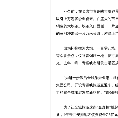
不久前，在吴忠市青铜峡大峡谷景区，
吸引上万游客纷至沓来。在盛大的节
铜色的大峡谷。峡谷入口西侧，一片
的黄河冲击出一片万米长滩，滩渚上
因为怀抱拦河大坝、一百零八塔、
等众多景点，仅到青铜峡一地，便可
光。去年10月，青铜峡市引黄古灌区
“为进一步激活全域旅游业态，延伸
集团公司、开设青铜峡旅游直通车、
力构建全域旅游发展新格局。”青铜峡
为了让全域旅游这条“金扁担”挑起
县，4年来共安排地方债券资金7.5