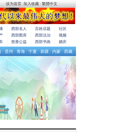
·
设为首页
·
加入收藏
·
繁體中文
康
西部名人
百姓话题
社区
产
西部图库
西部法治
视频
车
慈善公益
西部书画
婚庆
南
贵州
青海
宁夏
新疆
内蒙
西藏