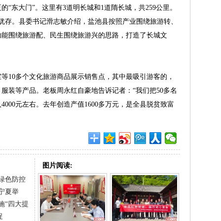
东大门”。这里有3道明长城和1道隋长城，共259公里。
遗迹犹存。县委书记滑志敏介绍，盐池县按照产业围绕旅游转、
功能围绕旅游配、民生围绕旅游兴的思路，打造了长城文
10多个文化旅游商品展示销售点，其中最吸引游客的，
服装等产品。老板周永红自豪地告诉记者：“我们把50多名
000元左右。去年创造产值1600多万元，是全县脱贫致富
图片阅读:
绿色防控
宁夏举
施“四大提
促