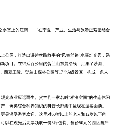
乡塞上的江南……”在宁夏，产业、生活与旅游正紧密结合
公园，打造出讲述丝路故事的“凤舞丝路”水幕灯光秀，乘
的新项目。在绵延百公里的贺兰山东麓沿线，汇集了沙湖、
区，西夏王陵、贺兰山森林公园等17个A级景区，构成一条人
。
光农业应运而生。贺兰县一家名叫“稻渔空间”的生态休闲
、水产、禽类综合种养知识的科普长廊集中呈现在游客面前。
更是深受游客欢迎。这里对60岁以上的老人和12岁以下的
，可以在观光后凭票领取一份5斤包装、售价50元的园区自产