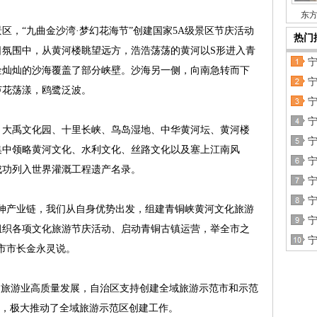
东方
“九曲金沙湾·梦幻花海节”创建国家5A级景区节庆活动
热门
日氛围中，从黄河楼眺望远方，浩浩荡荡的黄河以S形进入青
金灿灿的沙海覆盖了部分峡壁。沙海另一侧，向南急转而下
芦花荡漾，鸥鹭泛波。
大禹文化园、十里长峡、鸟岛湿地、中华黄河坛、黄河楼
集中领略黄河文化、水利文化、丝路文化以及塞上江南风
成功列入世界灌溉工程遗产名录。
宁
产业链，我们从自身优势出发，组建青铜峡黄河文化旅游
组织各项文化旅游节庆活动、启动青铜古镇运营，举全市之
市市长金永灵说。
旅游业高质量发展，自治区支持创建全域旅游示范市和示范
亿元，极大推动了全域旅游示范区创建工作。