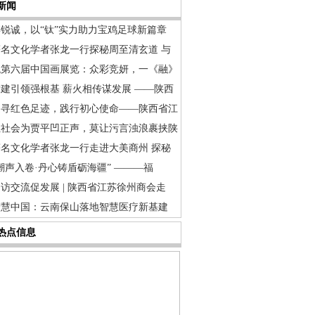
新闻
博锐诚，以“钛”实力助力宝鸡足球新篇章
著名文化学者张龙一行探秘周至清玄道 与
观第六届中国画展览：众彩竞妍，一《融》
建引领强根基 薪火相传谋发展 ——陕西
追寻红色足迹，践行初心使命——陕西省江
让社会为贾平凹正声，莫让污言浊浪裹挟陕
著名文化学者张龙一行走进大美商州 探秘
潮声入卷·丹心铸盾砺海疆” ———福
访交流促发展 | 陕西省江苏徐州商会走
智慧中国：云南保山落地智慧医疗新基建
热点信息