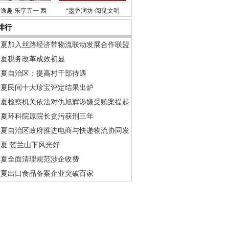
逸趣 乐享五一 西
“墨香润坊·阅见文明
排行
宁夏加入丝路经济带物流联动发展合作联盟
宁夏税务改革成效初显
宁夏自治区：提高村干部待遇
宁夏民间十大珍宝评定结果出炉
宁夏检察机关依法对仇旭辉涉嫌受贿案提起
宁夏环科院原院长贪污获刑三年
宁夏自治区政府推进电商与快递物流协同发
夏 贺兰山下风光好
宁夏全面清理规范涉企收费
宁夏出口食品备案企业突破百家