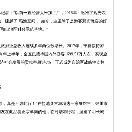
：“以前一直经营大米加工厂，2016年，瞅准了观光农
地，建起了‘稻渔空间’。如今，这里除了是游客观光玩耍的好
和自治区科普示范基地。”
游业总收入连续多年两位数增长。2017年，宁夏接待游
，今年上半年，全区已接待国内外游客1699.51万人次，实现旅
夏经济社会发展的贡献率超过8%，正式成为自治区战略性支柱
感
，真是不虚此行！”在盐池县古城墙边一家餐馆里，银川市
朋友在此品尝正宗羊肉的他，临时增加行程，游览了明长城