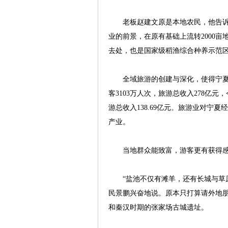
老板赵建文原是本地农民，他告诉记者
业的前景，在原有基础上流转2000亩
去处，也是国家级稻渔综合种养示范区
全域旅游的创建与深化，使得宁夏旅
客3103万人次，旅游总收入278亿元
游总收入138.69亿元。旅游业对宁
产业。
当地群众能致富，游客更有获得
“盐池不仅有滩羊，还有长城与草原
民景鹏兴奋地说。原本只打算请外地
和秦汉时期的张家场古城遗址。