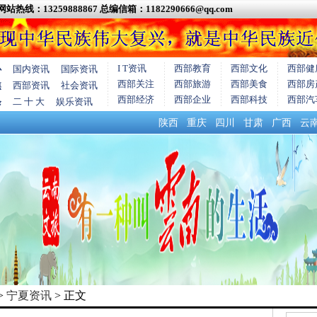
网站热线：13259888867
总编信箱：1182290666@qq.com
I T资讯
西部教育
西部文化
西部健
心
国内资讯
国际资讯
西部关注
西部旅游
西部美食
西部房
焦
西部资讯
社会资讯
西部经济
西部企业
西部科技
西部汽
条
二 十 大
娱乐资讯
陕西
重庆
四川
甘肃
广西
云
>
宁夏资讯
> 正文