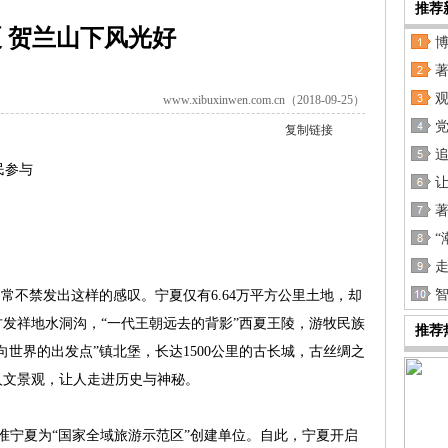
推荐
 贺兰山下风光好
www.xibuxinwen.com.cn（2018-09-25）
党
复制链接
民参与
“
走
不禁发出这样的感叹。宁夏仅有6.64万平方公里土地，却
发祥地水洞沟，“一代王朝远去的背影”西夏王陵，游牧民族
推荐
世界的出发点”镇北堡，长达1500公里的古长城，古丝绸之
人文景观，让人走进历史与神秘。
准宁夏为“国家全域旅游示范区”创建单位。自此，宁夏开启