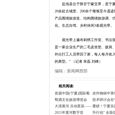
盐池县位于陕甘宁蒙交界，是宁夏的“
20余处古城堡、200余个墩堠至今
产品围绕旅游造、结构围绕旅游调、
化、生态自驾、乡村休闲3条观光带。
观光带上遍布刺绣工作室、书法室等
是一家企业生产的二毛皮坐垫、披肩、
外出打工人员带回了家，每人每月收入4
的典型。” （记者 朱磊 刘峰）
编辑：新闻网西部
相关阅读:
首届中国(宁夏)国际葡
农作物病中害
萄酒文化旅游博览会
技术研讨会在
大漠黄河 乐动星辰——
重磅！宁夏实
2021年黄河数字音
升行动” 全面