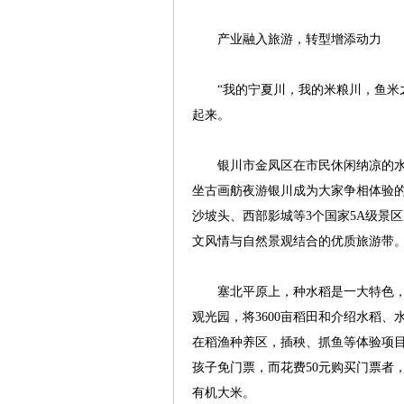
产业融入旅游，转型增添动力
“我的宁夏川，我的米粮川，鱼米之
起来。
银川市金凤区在市民休闲纳凉的水上
坐古画舫夜游银川成为大家争相体验
沙坡头、西部影城等3个国家5A级景
文风情与自然景观结合的优质旅游带
塞北平原上，种水稻是一大特色，观
观光园，将3600亩稻田和介绍水稻
在稻渔种养区，插秧、抓鱼等体验项目
孩子免门票，而花费50元购买门票者
有机大米。