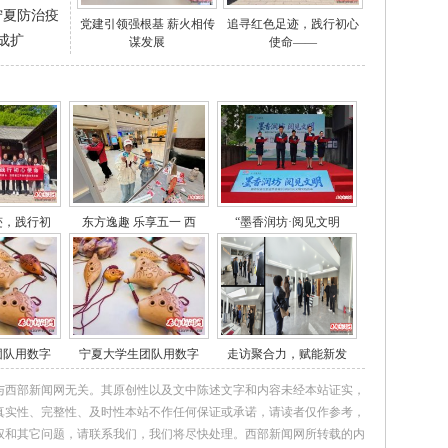
宁夏防治疫
党建引领强根基 薪火相传
追寻红色足迹，践行初心
成扩
谋发展
使命——
迹，践行初
东方逸趣 乐享五一 西
“墨香润坊·阅见文明
团队用数字
宁夏大学生团队用数字
走访聚合力，赋能新发
与西部新闻网无关。其原创性以及文中陈述文字和内容未经本站证实，
真实性、完整性、及时性本站不作任何保证或承诺，请读者仅作参考，
权和其它问题，请联系我们，我们将尽快处理。西部新闻网所转载的内