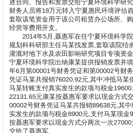
述合同、报告和发票交给宁夏环境科学研究
财务人员将18万元转入宁夏惠民环境评估咨
套取该笔资金用于该公司租赁办公场所、
经营等费用开支。
2014年5月,聂惠军在任宁夏环境科学院
规划科科研部主任马某找发票,套取该院结
灌溉对地下水及农田影响研究项目专项资金
宁夏环境科学院出纳康某提供报销发票并填写
年6月第00001号财务凭证和第00002号财务
凭证马某共报销76020.92元,其中冲抵马某借款
马某转账支付真实发生的款项与税金19600.
22131.65元康某按聂惠军要求以现金方
00002号财务凭证马某共报销89638元,
实发生的款项与税金8900元,支付马某现金96
按聂惠军要求以现金方式分两次一次27000元
交给了聂惠军。