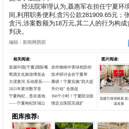
经法院审理认为,聂惠军在担任宁夏环境
间,利用职务便利,贪污公款281909.65元
贪污,涉案数额为18万元,其二人的行为构成
判决。
编辑：新闻网西部
相关阅读:
图片阅读:
首届中国(宁夏)国际葡
农作物病中害绿色防控
萄酒文化旅游博览会
技术研讨会在宁夏举
大漠黄河 乐动星辰——
重磅！宁夏实施“四大提
2021年黄河数字音
升行动” 全面促
宁夏枸杞，贵在道地
360个小时！宁夏防治疫
党建引领强根基 薪
——宁夏枸杞区域公
情定点医院完成扩
谋发展
图库推荐: