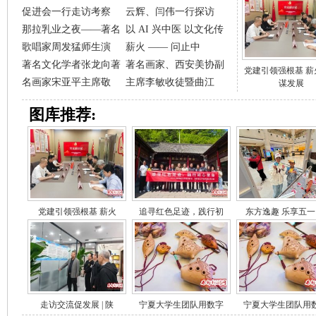
促进会一行走访考察
云辉、闫伟一行探访
那拉乳业之夜——著名
以 AI 兴中医 以文化传
歌唱家周发猛师生演
薪火 —— 问止中
著名文化学者张龙向著
著名画家、西安美协副
党建引领强根基 薪
名画家宋亚平主席敬
主席李敏收徒暨曲江
谋发展
图库推荐:
党建引领强根基 薪火
追寻红色足迹，践行初
东方逸趣 乐享五一
走访交流促发展 | 陕
宁夏大学生团队用数字
宁夏大学生团队用