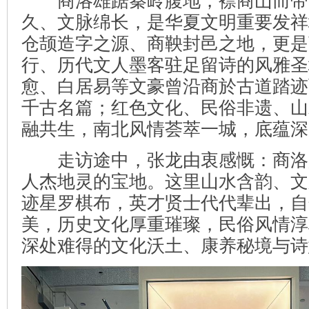
商洛雄踞秦岭腹地，襟商山而带
久、文脉绵长，是华夏文明重要发祥
仓颉造字之源、商鞅封邑之地，更是
行、历代文人墨客驻足留诗的风雅圣
愈、白居易等文豪曾沿商於古道踏迹
千古名篇；红色文化、民俗非遗、山
融共生，南北风情荟萃一城，底蕴深
走访途中，张龙由衷感慨：商洛
人杰地灵的宝地。这里山水含韵、文
迹星罗棋布，英才贤士代代辈出，自
美，历史文化厚重璀璨，民俗风情淳
深处难得的文化沃土、康养秘境与诗