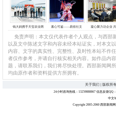
钱大妈携手天玺农业两
素心可鉴——易俗社文
凝心聚力访企业 
免责声明：本文仅代表作者个人观点，与西部
以及文中陈述文字和内容未经本站证实，对本文
内容、文字的真实性、完整性、及时性本站不作
者仅作参考，并请自行核实相关内容。如作品内
题，请联系我们，我们将尽快处理。西部新闻网
均由原作者和资料提供方所拥有。
关于我们
|
版权所
24小时咨询热线：13259888867 信息反馈QQ：118
中文
Copyright 2005-2060 西部新闻网.中国