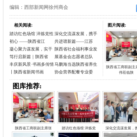
编辑：西部新闻网徐州商会
相关阅读:
图片阅读:
踏访红色场馆 淬炼党性
深化交流谋发展，携手
初心 ——陕西省江
共进谱新篇——江苏
凝心聚力谋发展，实干
陕西省社会福利事业发
笃行启新篇｜陕西省
展基金会志愿者总队
丰庆新风景·书画多传情
马鹏海当选陕西省养生
陕西省工商联副主
丨陕西省新闻书画
协会营养配餐专业委
伟莅临陕
图库推荐:
陕西省工商联副主席张
踏访红色场馆 淬炼党
深化交流谋发展，