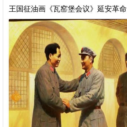
王国征油画《瓦窑堡会议》延安革命