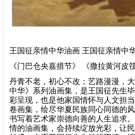
王国征亲情中华油画 王国征亲情中
《门巴仓央嘉措节》 《撒拉黄河皮
丹青不老，初心不改；艺路漫漫，
中华》系列油画集，是王国征先生
彩呈现，也是他家国情怀与人文担
卷画集，绘尽华夏民族同心同德的
书写着艺术家崇德向善的人生追求
情的油画集，会持续绽放光彩，让