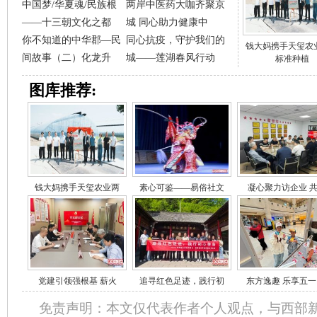
中国梦/华夏魂/民族根
两岸中医药大咖齐聚京
——十三朝文化之都
城 同心助力健康中
你不知道的中华郡—民
同心抗疫，守护我们的
钱大妈携手天玺农
间故事（二）化龙升
城——莲湖春风行动
标准种植
图库推荐:
钱大妈携手天玺农业两
素心可鉴——易俗社文
凝心聚力访企业 
党建引领强根基 薪火
追寻红色足迹，践行初
东方逸趣 乐享五一
免责声明：本文仅代表作者个人观点，与西部