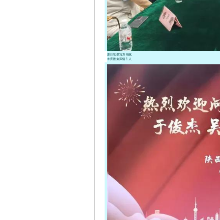
夏日笔墨写意细腻
丰庆雅集深情引人