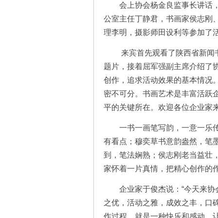
会上协会杨金良监事长讲话，
公室主任丁静君，书画家侯志刚
理李明，摄影师田设利等参加了
来宾首先观看了陕西省新闻书
题片，接着屈军强副主席介绍了
创作，追求活动效果的基本情况
密不可分。书画艺术是丰富活跃
平的关键所在。欢迎各位企业家
一书一画笔写韵，一意一乐传
有看点；穆奕草书意韵盎然，笔
到，笔法娴熟；侯志刚老当益壮
家怀着一片真情，把精心创作的
企业家于俊杰说：“今天来协会
之优，活动之雅，成效之丰，口
作过程，就是一种快乐和感动，