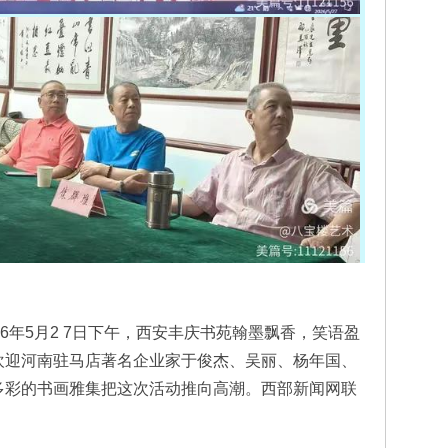
6年5月2 7日下午，西安丰庆书苑翰墨飘香，笑语盈
欢迎河南驻马店著名企业家于俊杰、吴丽、杨年国、
多彩的书画雅集把这次活动推向高潮。西部新闻网联