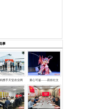
说事
妈携手天玺农业两
素心可鉴——易俗社文