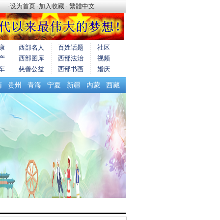
·
设为首页
·
加入收藏
·
繁體中文
康
西部名人
百姓话题
社区
产
西部图库
西部法治
视频
车
慈善公益
西部书画
婚庆
南
贵州
青海
宁夏
新疆
内蒙
西藏