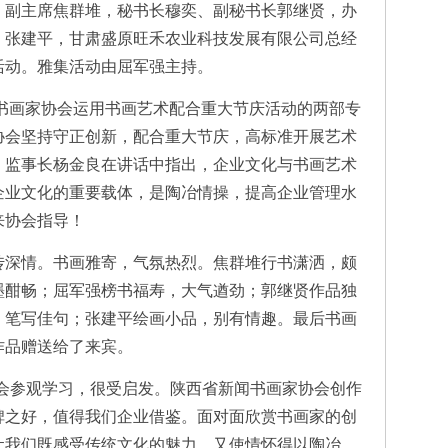
副主席焦群堆，秘书长穆奕、副秘书长郭继贤，办
、张建平，甘肃盛原旺禾农业科技发展有限公司总经
活动。雅集活动由屈军强主持。
画家协会运用书画艺术配合重大节庆活动的两部专
协会坚持守正创新，配合重大节庆，高标准开展艺术
。监事长杨金良在讲话中指出，企业文化与书画艺术
企业文化的重要载体，是陶冶情操，提高企业管理水
来协会指导！
深情。书画雅寄，气氛热烈。焦群堆行书潇洒，颇
墨酣畅；屈军强榜书福寿，大气遒劲；郭继贤作品独
，笔写佳句；张建平绘画小品，别有情趣。最后书画
作品赠送给了来宾。
参观学习，很受启发。陕西省新闻书画家协会创作
碑之好，值得我们企业借鉴。面对面欣赏书画家的创
让我们既感受传统文化的魅力，又使情怀得以陶冶，