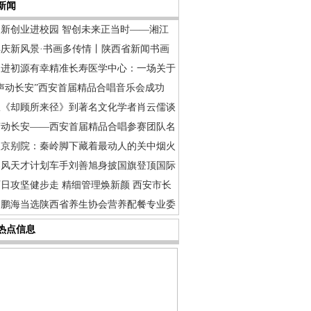
新闻
创新创业进校园 智创未来正当时——湘江
丰庆新风景·书画多传情丨陕西省新闻书画
走进初源有幸精准长寿医学中心：一场关于
“声动长安”西安首届精品合唱音乐会成功
从《却顾所来径》到著名文化学者肖云儒谈
声动长安——西安首届精品合唱参赛团队名
望京别院：秦岭脚下藏着最动人的关中烟火
春风天才计划车手刘善旭身披国旗登顶国际
日攻坚健步走 精细管理焕新颜 西安市长
马鹏海当选陕西省养生协会营养配餐专业委
热点信息