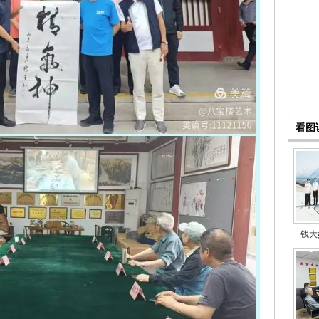
看图
钱大