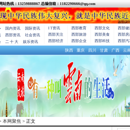
网站热线：13259888867
总编信箱：1182290666@qq.com
I T资讯
西部教育
西部文化
西部健
心
国内资讯
国际资讯
西部关注
西部旅游
西部美食
西部房
焦
西部资讯
社会资讯
西部经济
西部企业
西部科技
西部汽
条
二 十 大
娱乐资讯
陕西
重庆
四川
甘肃
广西
云
>
本网聚焦
> 正文