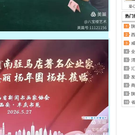
凝
热门
西
全
汇