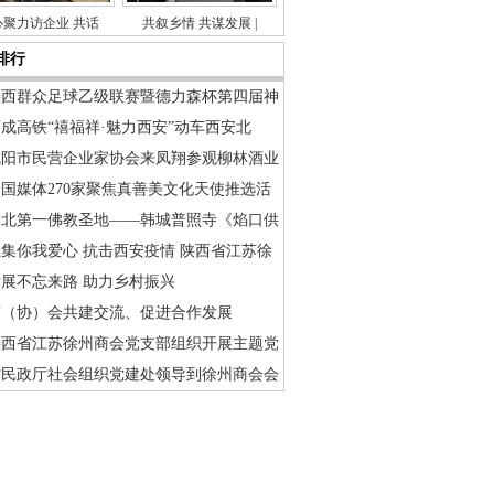
心聚力访企业 共话
共叙乡情 共谋发展 |
排行
陕西群众足球乙级联赛暨德力森杯第四届神
成高铁“禧福祥·魅力西安”动车西安北
咸阳市民营企业家协会来凤翔参观柳林酒业
国媒体270家聚焦真善美文化天使推选活
渭北第一佛教圣地——韩城普照寺《焰口供
集你我爱心 抗击西安疫情 陕西省江苏徐
发展不忘来路 助力乡村振兴
商（协）会共建交流、促进合作发展
陕西省江苏徐州商会党支部组织开展主题党
省民政厅社会组织党建处领导到徐州商会会