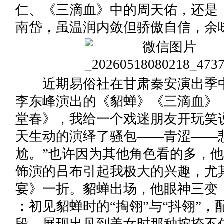
仁、《三滴血》中的周天佑，还是
南岱，虽温润内敛但骄傲自信，余
近期易俗社在甘肃秦安演出季中
李东峰演出的《貂蝉》《三滴血》
堂春》，我给一个戏迷朋友开玩笑说
天生动的演绎了骚包——青涩——
尬。”也许因为其他角色看的多，
饰演的吕布引起我极大的兴趣，尤
宴》一折。貂蝉出场，他眼神三变
：初见貂蝉时的“掏翎”与“抖翎”，
段，展现出见到美女时那种按捺不