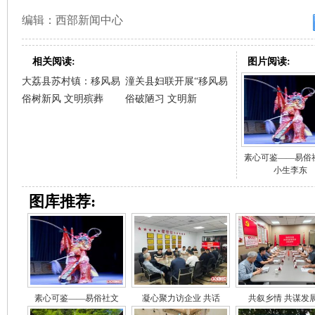
编辑：西部新闻中心
相关阅读:
图片阅读:
大荔县苏村镇：移风易
潼关县妇联开展“移风易
俗树新风 文明殡葬
俗破陋习 文明新
素心可鉴——易俗
小生李东
图库推荐:
素心可鉴——易俗社文
凝心聚力访企业 共话
共叙乡情 共谋发展 