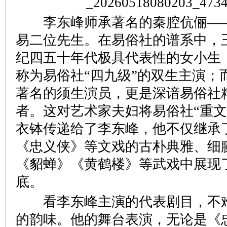
李东峰师承著名的秦腔伉俪——
易二位先生。在易俗社的谱系中，
纪四五十年代极具代表性的女小生
称为易俗社“四九级”的双生主演；
著名的须生演员，更是深谙易俗社
者。这对艺术家夫妇将易俗社“重文
衣钵传递给了李东峰，他不仅继承
《忠义侠》等文戏的古朴典雅、细
《貂蝉》《黄鹤楼》等武戏中展现
底。
看李东峰主演的代表剧目，不难
的韵味。他的舞台表演，无论是《