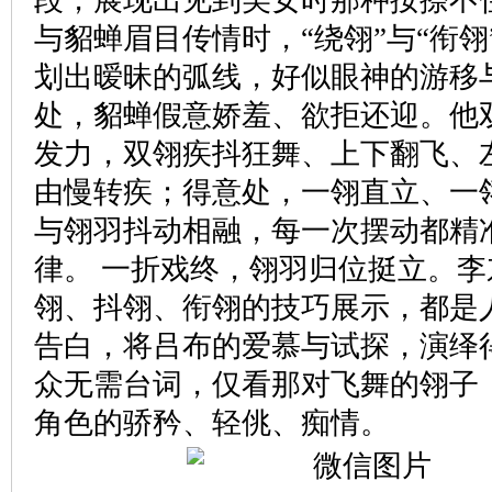
与貂蝉眉目传情时，“绕翎”与“衔翎
划出暧昧的弧线，好似眼神的游移
处，貂蝉假意娇羞、欲拒还迎。他
发力，双翎疾抖狂舞、上下翻飞、
由慢转疾；得意处，一翎直立、一
与翎羽抖动相融，每一次摆动都精
律。 一折戏终，翎羽归位挺立。
翎、抖翎、衔翎的技巧展示，都是
告白，将吕布的爱慕与试探，演绎
众无需台词，仅看那对飞舞的翎子
角色的骄矜、轻佻、痴情。