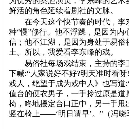
为优秀的秦腔演员，李东峰的艺术
鲜活的角色延续着剧社的文脉。
在今天这个快节奏的时代，李
种“慢”修行。他不浮躁，是因为内
信；他不江湖，是因为身处于易俗
土。所以，我爱看李东峰的戏。
易俗社每场戏结束，主持的李卫
下喊:“大家说好不好?明天准时看呀
戏人，绝望于成为戏中人》也写道:
值台的便衣男子，一手拎过原是道
椅，咚地摆定台口正中，另一手甩
竖在椅上——‘明日请早’。”（冯晓