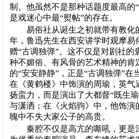
制。他虽然不是那种话题度最高的“
是戏迷心中最“熨帖”的存在。
易俗社从诞生之初就带有教化的使
年，鲁迅先生在西安讲学时观摩易
赠“古调独弹”。这不仅是对剧社的
种不媚俗、有风骨的艺术精神的肯
的“安安静静”，正是“古调独弹”在
在《黄鹤楼》中饰演的周瑜，英气
扬蛮力，而是演出了大都督“既生瑜
与潇洒；在《火焰驹》中，他饰演
魄中不失大家公子的高贵。
秦腔不仅是高亢的嘶吼，更是深