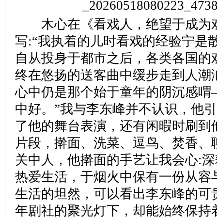
木心在《看戏人，绝望于成为
写:“我执着的儿时看戏的经验宁是
自从投身于都市之后，各类各国的
终在悠扬的送客曲中缓步走到人潮
心中仍是那个始于童年的阴沉感喟
中好。”我与李东峰并不认识，他
了他的舞台表演，还有闲暇时刷到
片段，擀面、洗菜、逗鸟、焚香、
关中人，他擀面的手艺让我会心:
热爱生活，于烟火中保有一份从容
生活的坦然，可以看出李东峰的可
年剧社的聚光灯下，却能始终保持