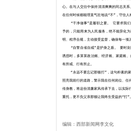
心。在与人交往中保持清清爽爽的同志关系
在任何时候都能理直气壮地说“不”，守住人
“干净做事”是履职之要。 它要求我们
予的，只能用来为人民服务，绝不能异化为
明、程序合规，主动接受监督，确保每一项
“自警自省自戒”是护身之盾。 要时刻
诱惑时，多算算政治账、经济账、家庭账、
有所戒、行有所止。
“永远不要忘记那顿打”，这句朴素的家
照亮我前行的道路，警示我在任何岗位、任
传身教，将这份清廉家风传承下去，以实际
重托，更不负父亲那顿让我终生受益的“打”
编辑：西部新闻网李文化