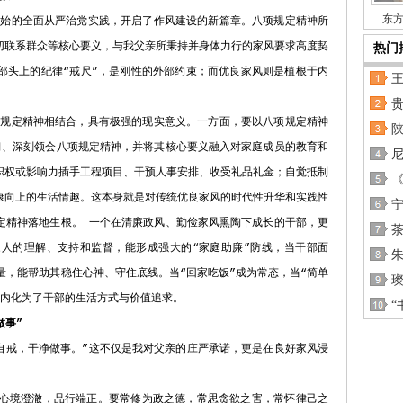
东方
的全面从严治党实践，开启了作风建设的新篇章。八项规定精神所
切联系群众等核心要义，与我父亲所秉持并身体力行的家风要求高度契
热门
部头上的纪律“戒尺”，是刚性的外部约束；而优良家风则是植根于内
定精神相结合，具有极强的现实意义。一方面，要以八项规定精神
习、深刻领会八项规定精神，并将其核心要义融入对家庭成员的教育和
职权或影响力插手工程项目、干预人事安排、收受礼品礼金；自觉抵制
康向上的生活情趣。这本身就是对传统优良家风的时代性升华和实践性
定精神落地生根。 一个在清廉政风、勤俭家风熏陶下成长的干部，更
人的理解、支持和监督，能形成强大的“家庭助廉”防线，当干部面
量，能帮助其稳住心神、守住底线。当“回家吃饭”成为常态，当“简单
求内化为了干部的生活方式与价值追求。
“
做事”
戒，干净做事。”这不仅是我对父亲的庄严承诺，更是在良好家风浸
。
心境澄澈，品行端正。要常修为政之德，常思贪欲之害，常怀律己之