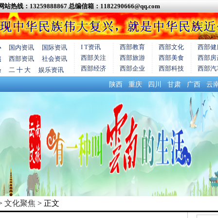
网站热线：13259888867
总编信箱：1182290666@qq.com
I T资讯
西部教育
西部文化
西部健
心
国内资讯
国际资讯
西部关注
西部旅游
西部美食
西部房
焦
西部资讯
社会资讯
西部经济
西部企业
西部科技
西部汽
条
二 十 大
娱乐资讯
陕西
重庆
四川
甘肃
广西
云
>
文化聚焦
> 正文