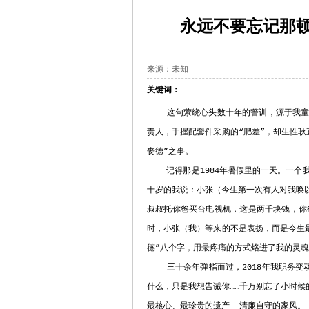
永远不要忘记那
来源：未知
关键词：
这句萦绕心头数十年的警训，源于我童年
责人，手握配套件采购的“肥差”，却生性
丧德”之事。
记得那是1984年暑假里的一天。一个我
十岁的我说：小张（今生第一次有人对我唤
叔叔托你爸买台电视机，这是两千块钱，你
时，小张（我）等来的不是表扬，而是今生
德”八个字，用最疼痛的方式烙进了我的灵
三十余年弹指而过，2018年我职务变动
什么，只是我想告诫你……千万别忘了小时候
最核心、最珍贵的遗产——清廉自守的家风。