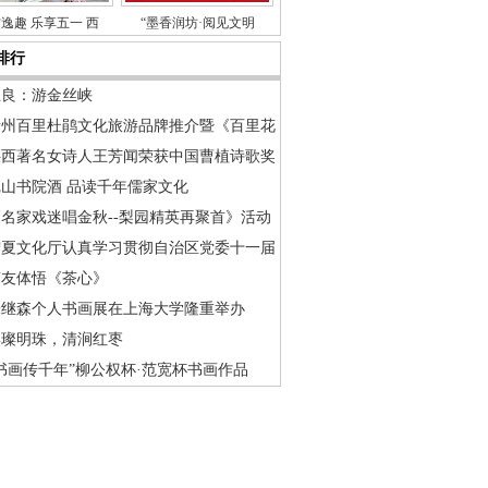
逸趣 乐享五一 西
“墨香润坊·阅见文明
排行
王良：游金丝峡
贵州百里杜鹃文化旅游品牌推介暨《百里花
陕西著名女诗人王芳闻荣获中国曹植诗歌奖
尼山书院酒 品读千年儒家文化
《名家戏迷唱金秋--梨园精英再聚首》活动
宁夏文化厅认真学习贯彻自治区党委十一届
茶友体悟《茶心》
朱继森个人书画展在上海大学隆重举办
璨璨明珠，清涧红枣
书画传千年”柳公权杯·范宽杯书画作品