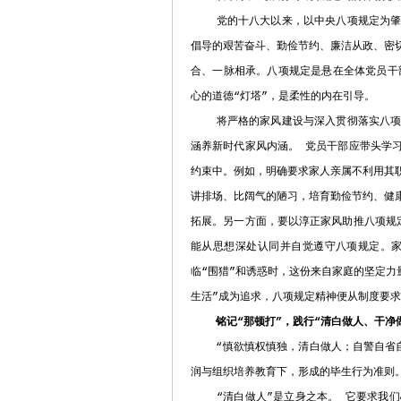
党的十八大以来，以中央八项规定为肇始
倡导的艰苦奋斗、勤俭节约、廉洁从政、密
合、一脉相承。八项规定是悬在全体党员干
心的道德“灯塔”，是柔性的内在引导。
将严格的家风建设与深入贯彻落实八项规
涵养新时代家风内涵。 党员干部应带头学
约束中。例如，明确要求家人亲属不利用其
讲排场、比阔气的陋习，培育勤俭节约、健
拓展。另一方面，要以淳正家风助推八项规
能从思想深处认同并自觉遵守八项规定。家
临“围猎”和诱惑时，这份来自家庭的坚定力
生活”成为追求，八项规定精神便从制度要
铭记“那顿打”，践行“清白做人、干净
“慎欲慎权慎独，清白做人；自警自省自
润与组织培养教育下，形成的毕生行为准则
“清白做人”是立身之本。 它要求我们