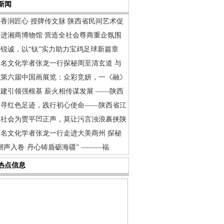
新闻
香润匠心 授牌传文脉 陕西省民间艺术促
走进湘商博物馆 营造全社会尊商重企氛围
博锐诚，以“钛”实力助力宝鸡足球新篇章
著名文化学者张龙一行探秘周至清玄道 与
观第六届中国画展览：众彩竞妍，一《融》
建引领强根基 薪火相传谋发展 ——陕西
追寻红色足迹，践行初心使命——陕西省江
让社会为贾平凹正声，莫让污言浊浪裹挟陕
著名文化学者张龙一行走进大美商州 探秘
潮声入卷·丹心铸盾砺海疆” ———福
热点信息