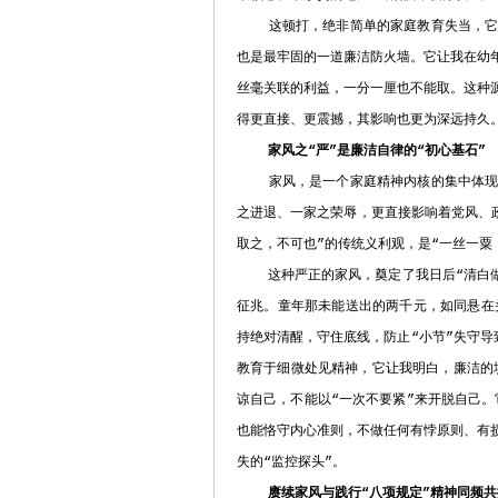
这顿打，绝非简单的家庭教育失当，它是
也是最牢固的一道廉洁防火墙。它让我在幼
丝毫关联的利益，一分一厘也不能取。这种
得更直接、更震撼，其影响也更为深远持久
家风之“严”是廉洁自律的“初心基石”
家风，是一个家庭精神内核的集中体现，
之进退、一家之荣辱，更直接影响着党风、
取之，不可也”的传统义利观，是“一丝一粟
这种严正的家风，奠定了我日后“清白做人
征兆。童年那未能送出的两千元，如同悬在
持绝对清醒，守住底线，防止“小节”失守导致
教育于细微处见精神，它让我明白，廉洁的
谅自己，不能以“一次不要紧”来开脱自己。
也能恪守内心准则，不做任何有悖原则、有
失的“监控探头”。
赓续家风与践行“八项规定”精神同频共