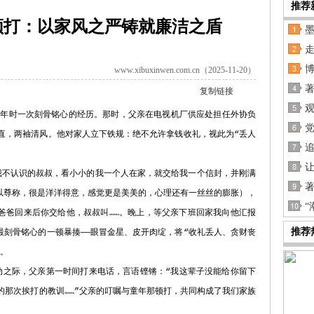
推荐
顿打：以家风之严铸就廉洁之盾
墨
www.xibuxinwen.com.cn（2025-11-20）
复制链接
时一次刻骨铭心的经历。那时，父亲在电视机厂供应处担任外协负
党
耿直，两袖清风。他对家人立下铁规：绝不允许拿钱收礼，视此为“丢人
不认识的叔叔，看小小的我一个人在家，就交给我一个信封，并刚满
以尊称，很是洋洋得意，感觉更是美美的，心理还有一丝丝的膨胀），
“
爸爸回来后你交给他，叔叔叫……。晚上，等父亲下班回家我向他汇报
推荐
最刻骨铭心的一顿暴揍——眼冒金星、皮开肉绽，将“收礼丢人、贪财丧
魂。
之际，父亲第一时间打来电话，言语铿锵：“我这辈子没能给你留下
的那次挨打的教训……”父亲的叮嘱与童年那顿打，共同构成了我们家族