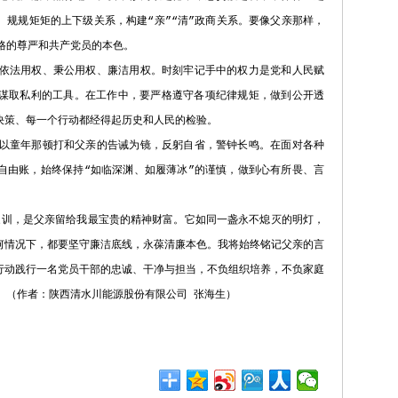
、规规矩矩的上下级关系，构建“亲”“清”政商关系。要像父亲那样，
格的尊严和共产党员的本色。
依法用权、秉公用权、廉洁用权。时刻牢记手中的权力是党和人民赋
谋取私利的工具。在工作中，要严格遵守各项纪律规矩，做到公开透
决策、每一个行动都经得起历史和人民的检验。
以童年那顿打和父亲的告诫为镜，反躬自省，警钟长鸣。在面对各种
自由账，始终保持“如临深渊、如履薄冰”的谨慎，做到心有所畏、言
训，是父亲留给我最宝贵的精神财富。它如同一盏永不熄灭的明灯，
何情况下，都要坚守廉洁底线，永葆清廉本色。我将始终铭记父亲的言
行动践行一名党员干部的忠诚、干净与担当，不负组织培养，不负家庭
。（作者：陕西清水川能源股份有限公司 张海生）