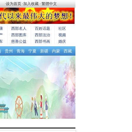
·
设为首页
·
加入收藏
·
繁體中文
康
西部名人
百姓话题
社区
产
西部图库
西部法治
视频
车
慈善公益
西部书画
婚庆
南
贵州
青海
宁夏
新疆
内蒙
西藏