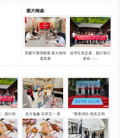
图片阅读:
党建引领强根基 薪火相传
追寻红色足迹，践行初心
谋发展
使命——
迹，践行初
东方逸趣 乐享五一 西
“墨香润坊·阅见文明