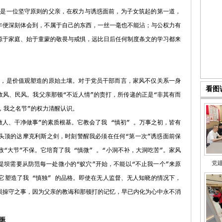
一位坚守原则的父亲，在权力与诱惑面前，为子女筑起的第一道，
年便深刻体会到，不属于自己的东西，一丝一毫也不能沾；与公权力有
源于家庭、始于童蒙的敬畏与戒惧，远比日后任何制度条文的学习都来
。
是价值观塑造的原始土壤。对于党员干部而言，家风不仅关系一身
看图
政风、民风。我父亲那顿“不近人情”的责打，所传递的正是“非其有而
，我之名节”的权力清醒认识。
、干净做事”的素质根基。它教会了我 “慎初” 。万事之初，皆有
头顶的达摩克利斯之剑，时刻警醒我必须在任何“第一次”诱惑面前保
“大节”不保。它培育了我 “慎微” 。“小洞不补，大洞吃苦”。家风
党
堤坝需要从防范每一处微小的“蚁穴”开始，不能以“不止我一个”来原
它塑造了我 “慎独” 的品格。即使在无人监督、无人知晓的情况下，
损操守之事，因为父亲的教诲和那顿打的记忆，早已内化为心中永不消
振