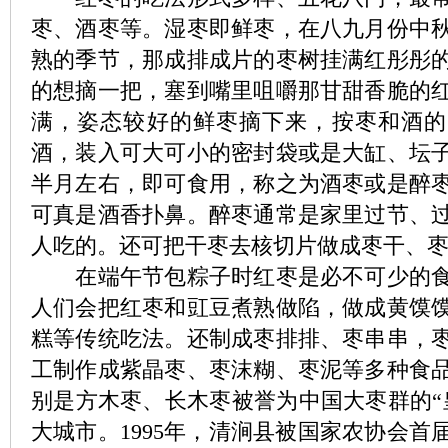
枣、酒枣等。湿枣即鲜枣，在八九月份中
熟的季节，那成排成片的枣树挂满红彤彤
的想摘一把，塞到嘴里咀嚼那甘甜香脆的
满，姿态较好的鲜枣摘下来，按枣和酒的
酒，装入可大可小的密封袋或是大缸、坛
半月左右，即可食用，称之为酒枣或是醉
可真是酒香扑鼻。醉枣通常是家里过节、
人吃的。还可把干枣去核切片做成枣干、
在端午节包粽子时红枣是必不可少的食
人们会把红枣和豇豆煮熟做陷，做成黄馍
糕等传统吃法。还制成枣排排、枣串串，
工制作成紫晶枣、枣沫糊、枣泥等多种食
别是方木枣、长木枣被誉为中国大枣群的“
大城市。1995年，清涧县被国家农协会首