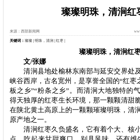
璨璨明珠，清涧红
来源：西部新闻网
www
关键词：
璨璨
|
明珠，清涧
|
红枣
|
璨璨明珠，清涧红
文/张娜
清涧县地处榆林东南部与延安交界处及
峡谷西岸，古名宽州，是享誉全国的“红枣之
板之乡”“粉条之乡”。而清涧大地独特的
得天独厚的红枣生长环境，那一颗颗清甜
在陕北黄土高原上的一颗颗璀璨明珠，清
原产地之一。
清涧红枣久负盛名，它有着个大、核小
点，吃起来甘甜爽口、别具风味。还有维