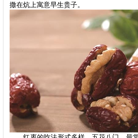
撒在炕上寓意早生贵子。
红枣的吃法形式多样、五花八门，最常