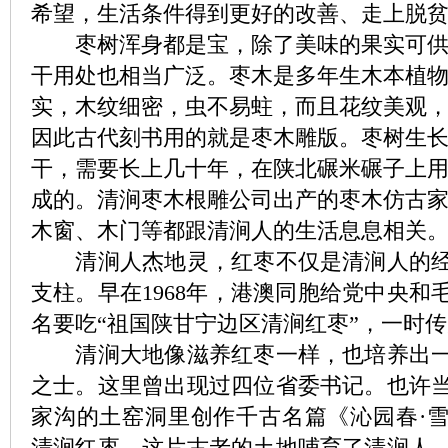
希望，生活条件得到更好的改善、走上脱
枣树浑身都是宝，除了美味的果实可供
干用处也相当广泛。枣木是多年生木本植
实，木纹细密，虫不易蛀，而且花纹美观
因此古代刻书用的就是枣木雕版。枣树生
干，需要长上几十年，在陕北碾米碾子上
成的。清涧枣木根雕公司出产的枣木仿古
木窗、木门等都跟清涧人的生活息息相关
清涧人杰地灵，红枣不仅是清涧人的经
支柱。早在1968年，港澳同胞给党中央和
名要吃“祖国陕甘宁边区清涧红枣”，一时
清涧大地像滋养红枣一样，也培养出一
之士。这里曾出现过四位省委书记。也许
家沟的土窑洞里创作千古名篇《沁园春·
清涧红枣。这片古老的土地哺育了清涧人