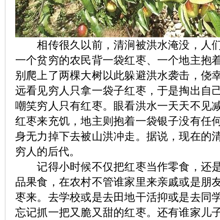
相传很久以前，清涧被洪水淹没，人们
一个贫穷的农民背一袋红枣、一个地主抱
别爬上了两棵大树以此躲避洪水袭击，侥
远看见穷人只拿一袋子红枣，于是掏出自
嘲笑穷人只有红枣。眼看洪水一天天不见
红枣来充饥，地主则抱着一袋银子没有任
身无力掉下去被山洪冲走。据说，现在的
穷人的后代。
记得小时候不仅把红枣当作零食，还是
品果食，在农村不管谁家里来亲戚或是朋
枣来。去学校或是去田地干活抑或是去同
忘记抓一把又脆又甜的红枣。还有谁家儿