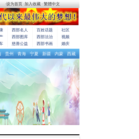
·
设为首页
·
加入收藏
·
繁體中文
康
西部名人
百姓话题
社区
产
西部图库
西部法治
视频
车
慈善公益
西部书画
婚庆
南
贵州
青海
宁夏
新疆
内蒙
西藏