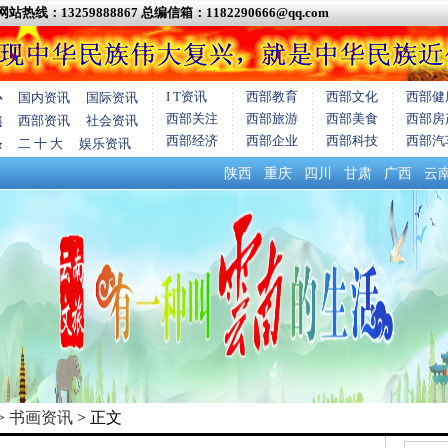
网站热线：13259888867
总编信箱：1182290666@qq.com
I T资讯
西部教育
西部文化
西部健
心
国内资讯
国际资讯
西部关注
西部旅游
西部美食
西部房
焦
西部资讯
社会资讯
西部经济
西部企业
西部科技
西部汽
条
二 十 大
娱乐资讯
陕西
重庆
四川
甘肃
广西
云
>
书画资讯
> 正文