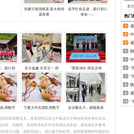
东方
党建引领强根基 薪火相传
追寻红色足迹，践行初心
谋发展
使命——
热门
“
迹，践行初
东方逸趣 乐享五一 西
“墨香润坊·阅见文明
“
陕
“
团队用数字
宁夏大学生团队用数字
走访聚合力，赋能新发
与西部新闻网无关。其原创性以及文中陈述文字和内容未经本站证实，
真实性、完整性、及时性本站不作任何保证或承诺，请读者仅作参考，
权和其它问题，请联系我们，我们将尽快处理。西部新闻网所转载的内