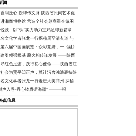
新闻
香润匠心 授牌传文脉 陕西省民间艺术促
走进湘商博物馆 营造全社会尊商重企氛围
博锐诚，以“钛”实力助力宝鸡足球新篇章
著名文化学者张龙一行探秘周至清玄道 与
观第六届中国画展览：众彩竞妍，一《融》
建引领强根基 薪火相传谋发展 ——陕西
追寻红色足迹，践行初心使命——陕西省江
让社会为贾平凹正声，莫让污言浊浪裹挟陕
著名文化学者张龙一行走进大美商州 探秘
潮声入卷·丹心铸盾砺海疆” ———福
热点信息