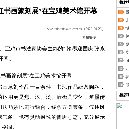
推荐
永红书画篆刻展”在宝鸡美术馆开幕
墨
www.xibuxinwen.com.cn（2023-09-23）
复制链接
、宝鸡市书法家协会主办的“‘翰墨迎国庆’张永
党
开幕。
书画篆刻展”在宝鸡美术馆开幕
“
画篆刻作品一百余件，书法作品线条圆融，
推荐
的运用更是焦、浓、淡、清极具变化，笔墨传
刀法巧妙地进行融合，线条方圆兼备，气质斑
魏气象，也有灵动飘逸的晋唐意态，充分展示
的格调。