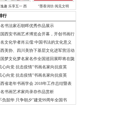
逸趣 乐享五一 西
“墨香润坊·阅见文明
排行
著名书法家石朝晖优秀作品展示
中国西安书画艺术博览会开幕，开创书画行
著名文化学者肖云儒:中国书法的文化意义
陕西美协、四川美协下基层文化进军营活动
中国梦文化梦名家名作全国巡回展即将在陇
民心向党 抗击疫情”书画名家向抗疫英
民心向党 抗击疫情”书画名家向抗疫英
西省老年书画学会 2018年工作总结暨表
著名书画艺术家尚录存作品赏析
不负韶华 只争朝夕”建党99周年全国书