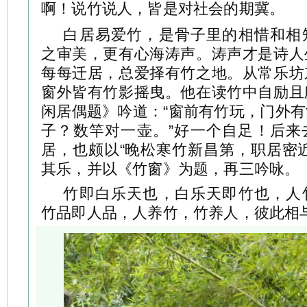
啊！说竹说人，皆是对社会的期冀。
白居易爱竹，是骨子里的相惜和相
之审美，更有心海涛声。涛声才是诗人
每每迁居，总爱择有竹之地。从常乐坊
窗外皆有竹影摇曳。他在读竹中自励且
闲居偶题》吟道：“窗前有竹玩，门外
子？数竿对一壶。”好一个自足！后来
居，也颇以“晚松寒竹新昌第，职居密
其乐，并以《竹窗》为题，再三吟咏。
竹即白乐天也，白乐天即竹也，人
竹品即人品，人养竹，竹养人，彼此相