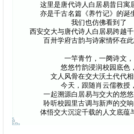
这里是唐代诗人白居易昔日寓
亦是千古名篇《养竹记》的诞
我们也仿佛看到了
西安交大
与唐代诗人白居易跨越千
百卅学府古韵与诗家情怀在此
一竿青竹，一阕诗文，
悠悠竹韵浸润校园底色
文人风骨在交大沃土代代相
今天，跟随肖云儒教授
一起
溯源白居易与交大的悠悠
聆听校园里古调与新声的交响
体悟交大沉淀千载的人文底蕴