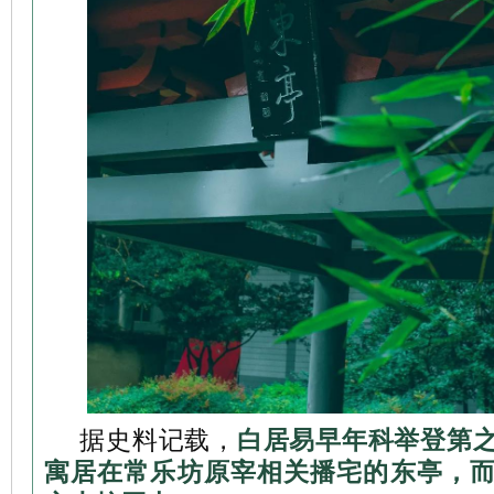
据史料记载，
白居易早年科举登第
寓居在常乐坊原宰相关播宅的东亭，