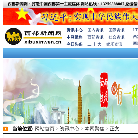
西部新闻网：打造中国西部第一主流媒体
网站热线：13259888867
总编信箱
I
资讯中心
国内资讯
国际资讯
西
本网聚焦
西部资讯
社会资讯
西
今日头条
二 十 大
娱乐资讯
当前位置:
网站首页
>
资讯中心
>
本网聚焦
> 正文