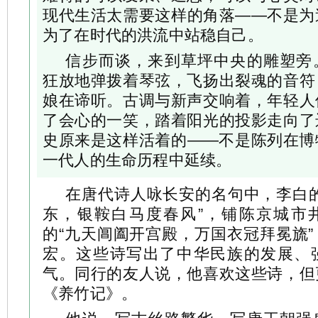
现代生活太需要这样的角落——不是为
为了在时代的洪流中站稳自己。
信步而谈，来到草坪中央的雕塑旁
狂放地弹拨着琴弦，飞扬出裂魂的音符
娘在谛听。古调与新声交响着，年轻人
了会心的一笑，踏着阳光的投影走向了
史原来是这样活着的——不是陈列在博
一代人的生命历程中延续。
在唐代诗人咏长安的名句中，李白的
东，银鞍白马度春风”，铺陈京城市
的“九天阊阖开宫殿，万国衣冠拜冕旒
宏。这些诗写出了中华民族的发展、
气。同行的友人说，他喜欢这些诗，但
《养竹记》。