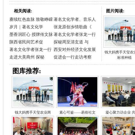
相关阅读:
图片阅读:
赓续红色血脉 致敬峥嵘
著名文化学者、音乐人
岁月｜著名文化学
张龙原创乡情歌曲《
墨香润匠心 授牌传文脉
著名文化学者张龙一行
陕西省民间艺术促
探秘周至清玄道 与
著名文化学者张龙一行
西安对外经济文化发展
钱大妈携手天玺农
走进大美商州 探秘
促进会一行走访考察
标准种植
图库推荐:
钱大妈携手天玺农业两
素心可鉴——易俗社文
凝心聚力访企业 