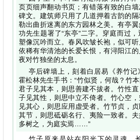
页页细声翻动书页；有错落有致的白墙
碑文。建筑师只用了几道押着古韵的隔
勒出曲折迷离的东方园林之美。有亭翼
功先生题署了“东亭”二字。穿庭而过
塑像沉吟而立。春风吹皱长袍，似可听
依稀有华清池的长爱长恨，有浔阳江的
夜对竹独坐的太息。
亭后碑墙上，刻着白居易《养竹记
霍松林先生手书：“竹似贤，何哉？竹
君子见其本，则思善建不拔者。竹性直
子见其性，则思中立不倚者。竹心空，
见其心，则思应用虚受者。竹节贞，贞
其节，则思砥砺名行、夷险一致者。夫
多树之，为庭实焉……”
竹子原来是站在阳光下的灵魂，