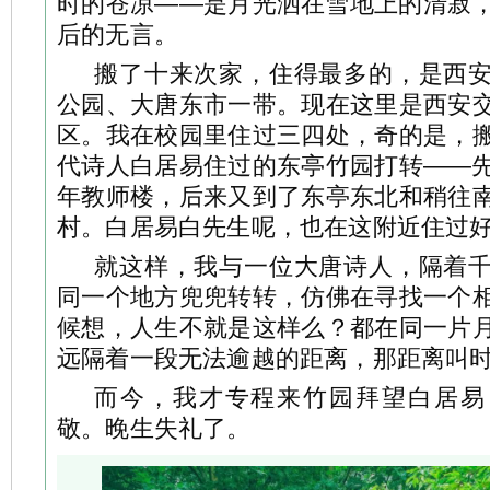
时的苍凉——是月光洒在雪地上的清寂
后的无言。
搬了十来次家，住得最多的，是西
公园、大唐东市一带。现在这里是西安
区。我在校园里住过三四处，奇的是，
代诗人白居易住过的东亭竹园打转——
年教师楼，后来又到了东亭东北和稍往
村。白居易白先生呢，也在这附近住过
就这样，我与一位大唐诗人，隔着
同一个地方兜兜转转，仿佛在寻找一个
候想，人生不就是这样么？都在同一片
远隔着一段无法逾越的距离，那距离叫
而今，我才专程来竹园拜望白居易
敬。晚生失礼了。