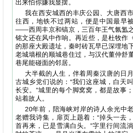
出来怕你嫌我显摆。
我在西安城西的丰庆公园、大唐西
往西，地铁不过两站，便是中国最早被
——西周丰京和镐京，三百年王气氤氲
铭文还在风中作响。再近些，是杜牧作
的那座大殿遗址，秦时砖瓦早已深埋地
老城墙根的顺城巷住过，与汉代董仲舒
巷尾能碰面的邻居。
大半截的人生，伴着周秦汉唐的日
古城乡党们说的：“我们这座城，白天
长安。”城里的每个脚窝窝，都是故事
站着故人。
20年前，陪海峡对岸的诗人余光中
老赠我诗集，扉页上题着：“掉头一去
首再来，已是雪满白头。”字里行间流