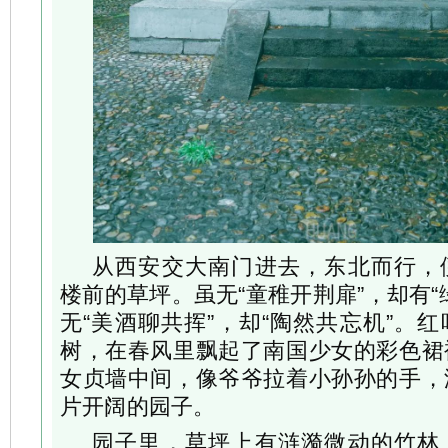
从西安交大南门进去，东北而行，
楼前的草坪。虽无“童稚开荆扉”，却有“
无“美酒聊共挥”，却“陶然共忘机”。
树，在春风里飘起了南国少女的彩色裙
女贞墙中间，像爷爷拉着小孙孙的手，
片开阔的园子。
园子里，草坪上有涟漪微动的竹林