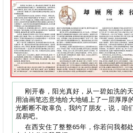
刚开春，阳光真好，从一碧如洗的
用油画笔恣意地给大地铺上了一层厚厚
光断断不敢辜负，我约了朋友，说，咱
居易吧。
在西安住了整整65年，你若问我都