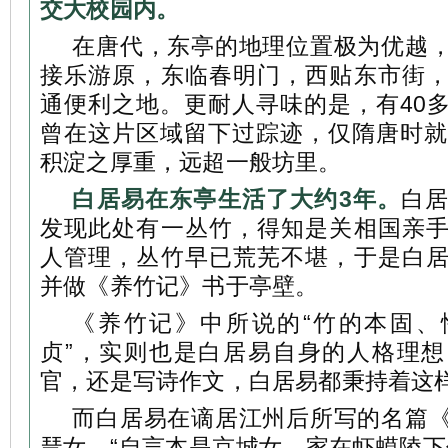
交大校园内。
在唐代，东亭的地理位置极为优越
接乐游原，东临春明门，西贴东市街
通便利之地。更耐人寻味的是，有40
曾在这片区域留下过踪迹，仅隋唐时就
积淀之厚重，远超一般坊里。
白居易在东亭生活了大约3年。
白
发现此处有一丛竹，得知是关相国亲
人管理，丛竹早已荒芜不堪，于是白
并做《养竹记》书于亭壁。
《养竹记》中所说的“竹的本固、
贞”，实则也是白居易自身的人格理
官，还是写诗作文，白居易都秉持着这
而白居易在谪居江州后所写的名篇
琶女，“自言本是京城女，家在虾蟆陵下