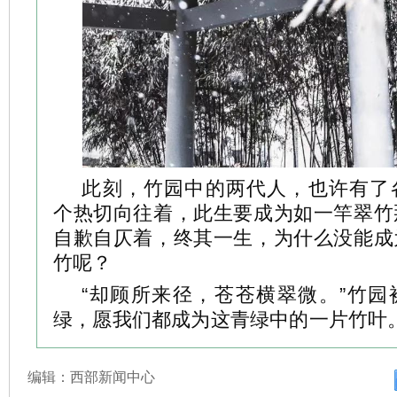
此刻，竹园中的两代人，也许有了
个热切向往着，此生要成为如一竿翠竹
自歉自仄着，终其一生，为什么没能成
竹呢？
“却顾所来径，苍苍横翠微。”竹园
绿，愿我们都成为这青绿中的一片竹叶
编辑：西部新闻中心