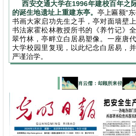
西安交通大学在1996年建校百年之
的诞生地遗址上重建东亭。
亭上匾额“
书画大家启功先生之手，亭对面墙壁
书法家霍松林教授所书的《养竹记》
翠竹林，亭畔立白居易塑像。一座唐
大学校园里复现，以此纪念白居易，
严谨治学。
肖云儒：却顾所来径