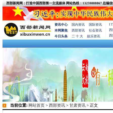
西部新闻网：打造中国西部第一主流媒体
网站热线：13259888867
总编信箱
I
资讯中心
国内资讯
国际资讯
西
本网聚焦
西部资讯
社会资讯
西
今日头条
二 十 大
娱乐资讯
当前位置:
网站首页
>
西部资讯
>
甘肃资讯
> 正文