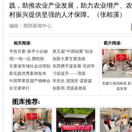
践，助推农业产业发展，助力农业增产、
村振兴提供坚强的人才保障。（张栢溪）
编辑：西部新闻中心
相关阅读:
图片阅读:
寻色甘肃·探寻小众秘
第五届“中国创翼”创业
境|一地一品 携程助
创新大赛甘肃选拔
甘肃省市域社会治理创
东西携手谋发展 培训学
新实践优秀案例发布
习促提升——渭源
中国苹果首届产销峰会
学党史 迎国庆 谋新篇
党建引领强根基 薪
在甘肃举行
创新局 渭源县致富
谋发展
图库推荐: