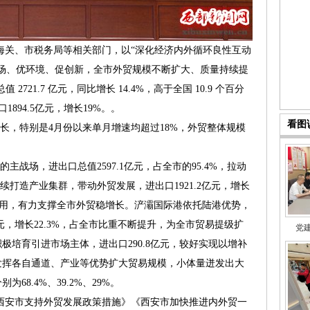
、市税务局等相关部门，以“深化经济内外循环良性互动
场、优环境、促创新，全市外贸规模不断扩大、质量持续提
2721.7 亿元，同比增长 14.4%，高于全国 10.9 个百分
1894.5亿元，增长19%。。
看图
，特别是4月份以来单月增速均超过18%，外贸整体规模
场，进出口总值2597.1亿元，占全市的95.4%，拉动
持续打造产业集群，带动外贸发展，进出口1921.2亿元，增长
军作用，有力支撑全市外贸稳增长。浐灞国际港依托陆港优势，
亿元，增长22.3%，占全市比重不断提升，为全市贸易提级扩
党
极培育引进市场主体，进出口290.8亿元，较好实现以增补
发挥各自通道、产业等优势扩大贸易规模，小体量迸发出大
8.4%、39.2%、29%。
安市支持外贸发展政策措施》《西安市加快推进内外贸一