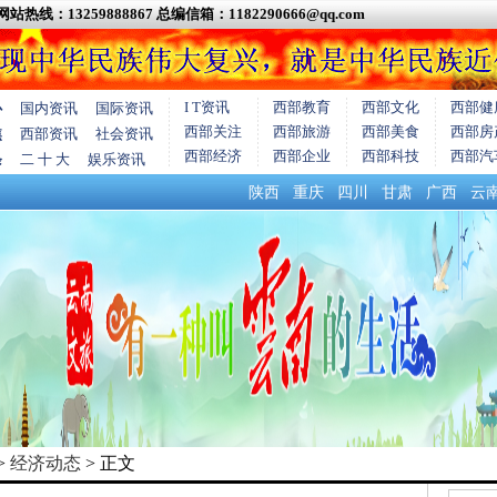
网站热线：13259888867
总编信箱：1182290666@qq.com
I T资讯
西部教育
西部文化
西部健
心
国内资讯
国际资讯
西部关注
西部旅游
西部美食
西部房
焦
西部资讯
社会资讯
西部经济
西部企业
西部科技
西部汽
条
二 十 大
娱乐资讯
陕西
重庆
四川
甘肃
广西
云
>
经济动态
> 正文