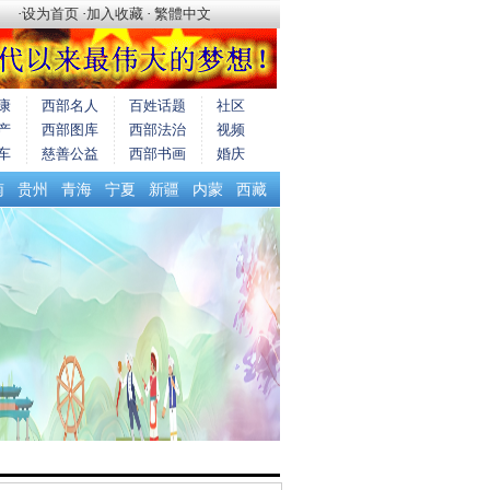
·
设为首页
·
加入收藏
·
繁體中文
康
西部名人
百姓话题
社区
产
西部图库
西部法治
视频
车
慈善公益
西部书画
婚庆
南
贵州
青海
宁夏
新疆
内蒙
西藏