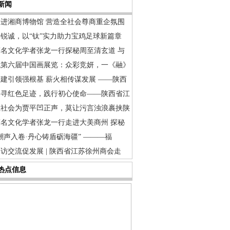
新闻
走进湘商博物馆 营造全社会尊商重企氛围
博锐诚，以“钛”实力助力宝鸡足球新篇章
著名文化学者张龙一行探秘周至清玄道 与
观第六届中国画展览：众彩竞妍，一《融》
建引领强根基 薪火相传谋发展 ——陕西
追寻红色足迹，践行初心使命——陕西省江
让社会为贾平凹正声，莫让污言浊浪裹挟陕
著名文化学者张龙一行走进大美商州 探秘
潮声入卷·丹心铸盾砺海疆” ———福
访交流促发展 | 陕西省江苏徐州商会走
热点信息