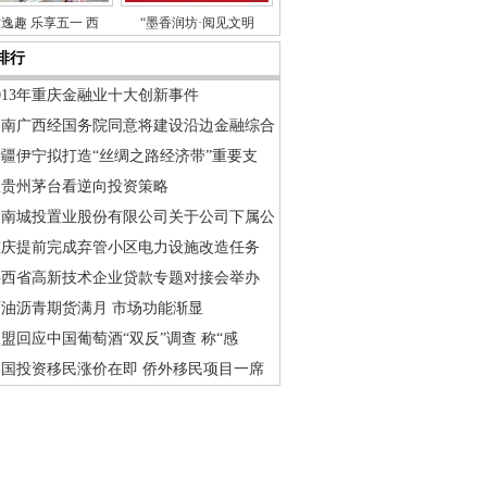
逸趣 乐享五一 西
“墨香润坊·阅见文明
排行
013年重庆金融业十大创新事件
云南广西经国务院同意将建设沿边金融综合
新疆伊宁拟打造“丝绸之路经济带”重要支
从贵州茅台看逆向投资策略
云南城投置业股份有限公司关于公司下属公
重庆提前完成弃管小区电力设施改造任务
陕西省高新技术企业贷款专题对接会举办
石油沥青期货满月 市场功能渐显
盟回应中国葡萄酒“双反”调查 称“感
美国投资移民涨价在即 侨外移民项目一席