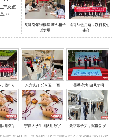
市生产总值
革30
党建引领强根基 薪火相传
追寻红色足迹，践行初心
谋发展
使命——
迹，践行初
东方逸趣 乐享五一 西
“墨香润坊·阅见文明
团队用数字
宁夏大学生团队用数字
走访聚合力，赋能新发
与西部新闻网无关。其原创性以及文中陈述文字和内容未经本站证实，