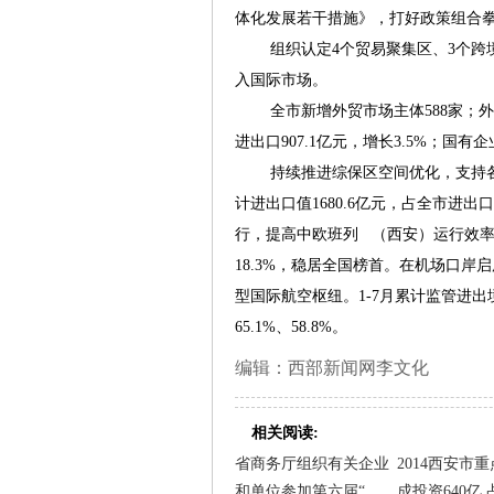
体化发展若干措施》，打好政策组合
组织认定4个贸易聚集区、3个跨境
入国际市场。
全市新增外贸市场主体588家；外商投
进出口907.1亿元，增长3.5%；国有企
持续推进综保区空间优化，支持各区
计进出口值1680.6亿元，占全市进
行，提高中欧班列 （西安）运行效率
18.3%，稳居全国榜首。在机场口岸
型国际航空枢纽。1-7月累计监管进出境
65.1%、58.8%。
编辑：西部新闻网李文化
相关阅读:
省商务厅组织有关企业
2014西安市
和单位参加第六届“
成投资640亿