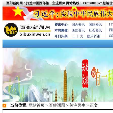
西部新闻网：打造中国西部第一主流媒体
网站热线：13259888867
总编信箱
I
资讯中心
国内资讯
国际资讯
西
本网聚焦
西部资讯
社会资讯
西
今日头条
二 十 大
娱乐资讯
当前位置:
网站首页
>
百姓话题
>
关注民生
> 正文