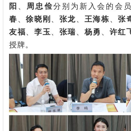
阳
、
周忠俭
分别
为新入会的会
春
、
徐晓刚
、
张龙
、
王海栋
、
张
友福
、
李玉
、
张瑞
、
杨勇
、
许红
授牌。