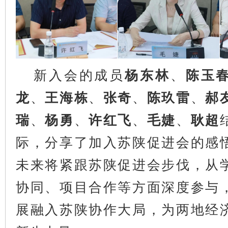
新入会的成员
杨东林
、
陈玉
龙
、
王海栋
、
张奇
、
陈玖雷
、
郝
瑞
、
杨勇
、
许红飞
、
毛婕
、
耿超
际，分享了加入苏陕促进会的感
未来将紧跟苏陕促进会步伐，从
协同、项目合作等方面深度参与
展融入苏陕协作大局，为两地经