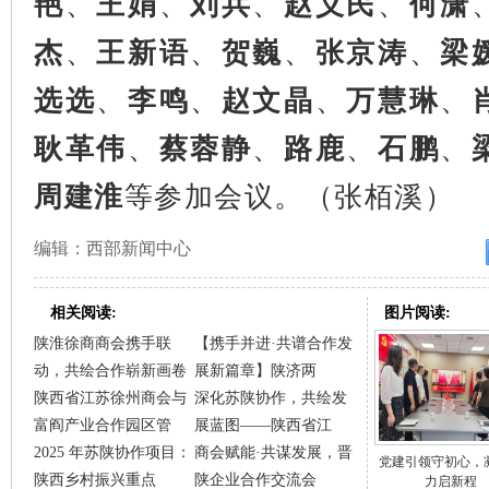
艳
、
王娟
、
刘兵
、
赵义民
、
何潇
杰
、
王新语
、
贺巍
、
张京涛
、
梁
选选
、
李鸣
、
赵文晶
、
万慧琳
、
耿革伟
、
蔡蓉静
、
路鹿
、
石鹏
、
周建淮
等参加会议。（张栢溪）
编辑：西部新闻中心
相关阅读:
图片阅读:
陕淮徐商商会携手联
【携手并进·共谱合作发
动，共绘合作崭新画卷
展新篇章】陕济两
陕西省江苏徐州商会与
深化苏陕协作，共绘发
富阎产业合作园区管
展蓝图——陕西省江
2025 年苏陕协作项目：
商会赋能·共谋发展，晋
党建引领守初心，
陕西乡村振兴重点
陕企业合作交流会
力启新程