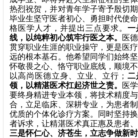
热烈祝贺，并对青年学子寄予殷切
毕业生坚守医者初心、勇担时代使
格医学人才，并提出三点要求。
一
线，以纯粹初心筑牢行医之本。
医
贯穿职业生涯的职业操守，更是医
远的根本基石。他希望同学们始终
怀敬畏之心、恪守职业底线，顺境
以高尚医德立身、立业、立行；
二
领，以精湛医术扛起济世之责。
医
要终身精进专业本领，将技术精度
合，立足临床、深耕专业，为患者
优质的个体化诊疗方案。同时坚持
者诉求，让精湛医术真正惠及患者
三是怀仁心、济苍生，立志争做新