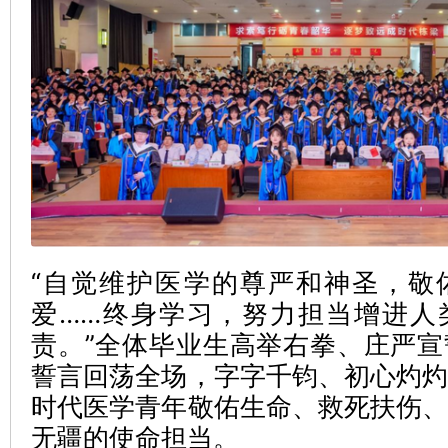
“自觉维护医学的尊严和神圣，敬
爱……终身学习，努力担当增进人
责。”全体毕业生高举右拳、庄严
誓言回荡全场，字字千钧、初心灼
时代医学青年敬佑生命、救死扶伤
无疆的使命担当。